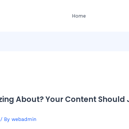
Home
zing About? Your Content Should 
/ By
webadmin