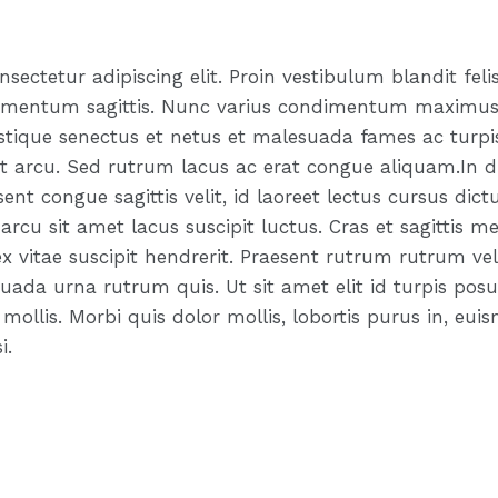
ectetur adipiscing elit. Proin vestibulum blandit felis
fermentum sagittis. Nunc varius condimentum maximus
stique senectus et netus et malesuada fames ac turpis
eet arcu. Sed rutrum lacus ac erat congue aliquam.In di
ent congue sagittis velit, id laoreet lectus cursus dic
rcu sit amet lacus suscipit luctus. Cras et sagittis me
ex vitae suscipit hendrerit. Praesent rutrum rutrum ve
da urna rutrum quis. Ut sit amet elit id turpis posu
 mollis. Morbi quis dolor mollis, lobortis purus in, e
i.