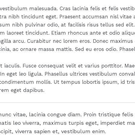
stibulum malesuada. Cras lacinia felis et felis ves
 nibh tincidunt eget. Praesent accumsan nisl vitae ali
sum nibh pulvinar odio, at facilisis risus tellus sed eli
 laoreet tincidunt. Etiam rhoncus ante et odio aliqu
ringilla arcu. Curabitur nec lorem eros. Donec maximus e
acinia, ac ornare massa mattis. Sed eu eros odio. Phasel
 iaculis. Fusce consequat velit et varius porttitor. Mae
n eget leo ligula. Phasellus ultrices vestibulum conval
condimentum mollis. Ut tempus lobortis ipsum, id tris
orem eget dapibus.
nunc vitae, lacinia congue diam. Proin tristique felis
atis leo viverra, maximus turpis eget, imperdiet ma
cipit, viverra sapien et, vestibulum enim.