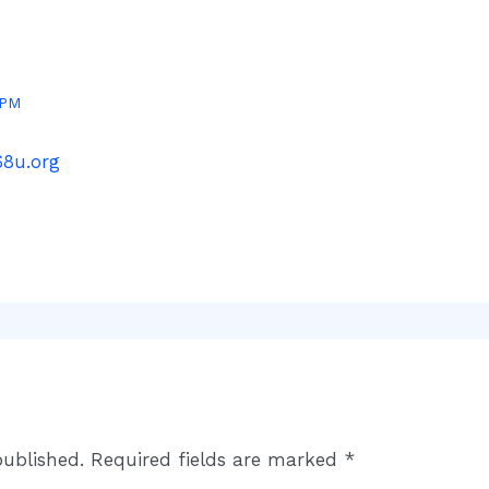
 PM
68u.org
published.
Required fields are marked
*