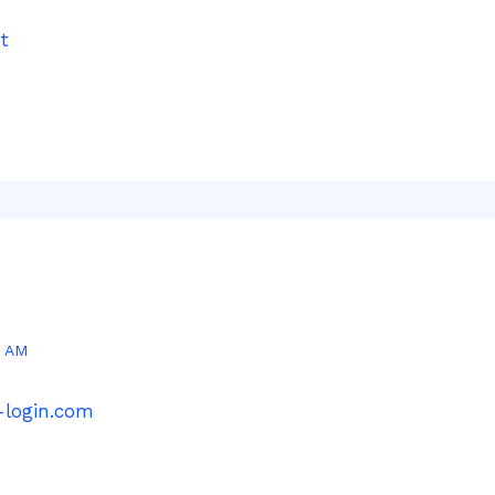
et
8 AM
-login.com