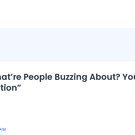
at’re People Buzzing About? Yo
tion”
 AM