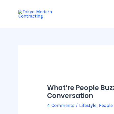
Skip
Post
to
navigation
content
What’re People Buz
Conversation
4 Comments
/
Lifestyle
,
People