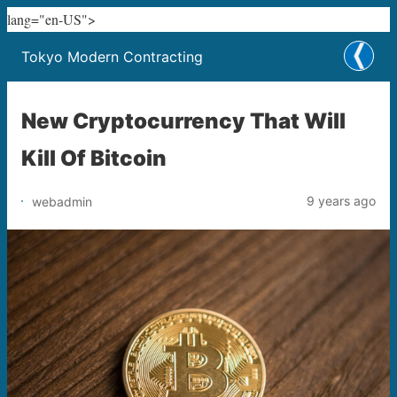
lang="en-US">
Tokyo Modern Contracting
New Cryptocurrency That Will
Kill Of Bitcoin
9 years ago
webadmin